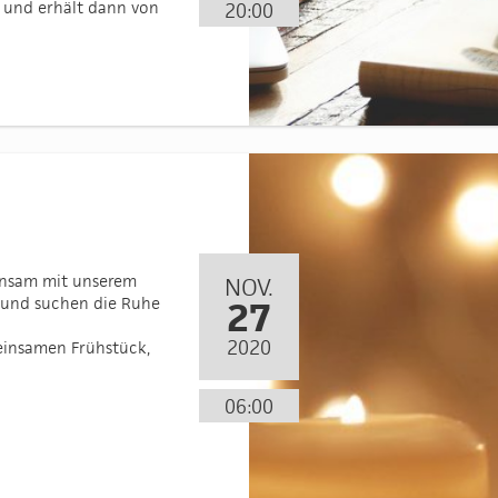
n“ und erhält dann von
20:00
insam mit unserem
NOV.
s und suchen die Ruhe
27
2020
einsamen Frühstück,
06:00