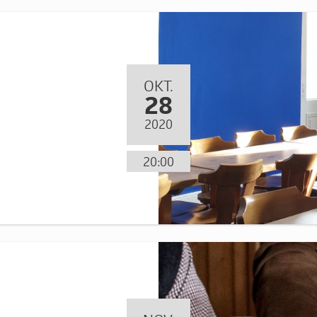
OKT.
28
2020
20:00