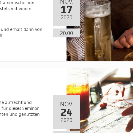
NOV.
e Stammtische nun
17
stets mit einem
2020
n“ und erhält dann von
20:00
h.
ne aufrecht und
NOV.
 für dieses Seminar
24
nnten und genutzten
2020