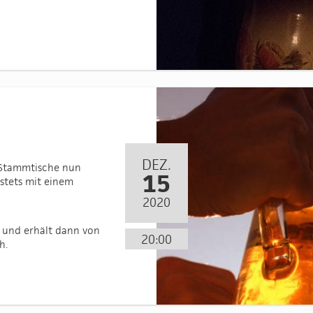
DEZ.
e Stammtische nun
15
stets mit einem
2020
n“ und erhält dann von
20:00
h.