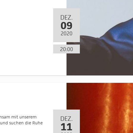
DEZ.
09
2020
20:00
insam mit unserem
DEZ.
s und suchen die Ruhe
11