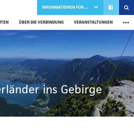
FACEBOOK
SE
INFORMATIONEN FÜR ...
M
ITEN
ÜBER DIE VERBINDUNG
VERANSTALTUNGEN
rländer ins Gebirge