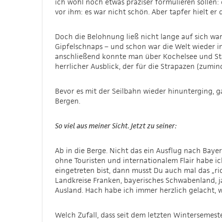
ich wohl noch etwas präziser formulieren sollen:
vor ihm: es war nicht schön. Aber tapfer hielt e
Doch die Belohnung ließ nicht lange auf sich war
Gipfelschnaps – und schon war die Welt wieder i
anschließend konnte man über Kochelsee und Sta
herrlicher Ausblick, der für die Strapazen (zumin
Bevor es mit der Seilbahn wieder hinunterging, g
Bergen.
So viel aus meiner Sicht. Jetzt zu seiner:
Ab in die Berge. Nicht das ein Ausflug nach Baye
ohne Touristen und internationalem Flair habe i
eingetreten bist, dann musst Du auch mal das „ri
Landkreise Franken, bayerisches Schwabenland, ja
Ausland. Hach habe ich immer herzlich gelacht,
Welch Zufall, dass seit dem letzten Wintersemeste