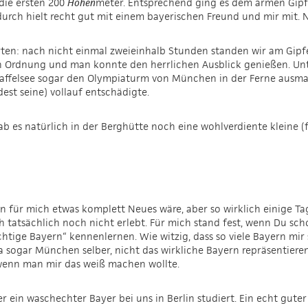
 die ersten 200
Höhen
meter. Entsprechend ging es dem armen Gipfel
r durch hielt recht gut mit einem bayerischen Freund und mir mit.
ten: nach nicht einmal zweieinhalb Stunden standen wir am Gipfel
n Ordnung und man konnte den herrlichen Ausblick genießen. Unte
ffelsee sogar den Olympiaturm von München in der Ferne ausmach
dest seine) vollauf entschädigte.
ab es natürlich in der Berghütte noch eine wohlverdiente kleine (
rn für mich etwas komplett Neues wäre, aber so wirklich einige Ta
ch tatsächlich noch nicht erlebt. Für mich stand fest, wenn Du s
chtige Bayern“ kennenlernen. Wie witzig, dass so viele Bayern mir 
 sogar München selber, nicht das wirkliche Bayern repräsentieren
 wenn man mir das weiß machen wollte.
r ein waschechter Bayer bei uns in Berlin studiert. Ein echt gute