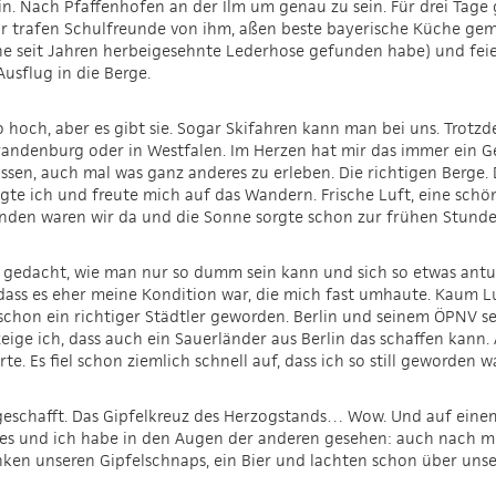
in. Nach Pfaffenhofen an der Ilm um genau zu sein. Für drei Tage 
r trafen Schulfreunde von ihm, aßen beste bayerische Küche gem
e seit Jahren herbeigesehnte Lederhose gefunden habe) und feie
usflug in die Berge.
so hoch, aber es gibt sie. Sogar Skifahren kann man bei uns. Trot
 Brandenburg oder in Westfalen. Im Herzen hat mir das immer ein 
sen, auch mal was ganz anderes zu erleben. Die richtigen Berge. D
te ich und freute mich auf das Wandern. Frische Luft, eine schö
unden waren wir da und die Sonne sorgte schon zur frühen Stunde
 gedacht, wie man nur so dumm sein kann und sich so etwas antut
ass es eher meine Kondition war, die mich fast umhaute. Kaum Luf
 schon ein richtiger Städtler geworden. Berlin und seinem ÖPNV se
eige ich, dass auch ein Sauerländer aus Berlin das schaffen kann
. Es fiel schon ziemlich schnell auf, dass ich so still geworden wa
schafft. Das Gipfelkreuz des Herzogstands… Wow. Und auf einem 
hes und ich habe in den Augen der anderen gesehen: auch nach m
ken unseren Gipfelschnaps, ein Bier und lachten schon über unser