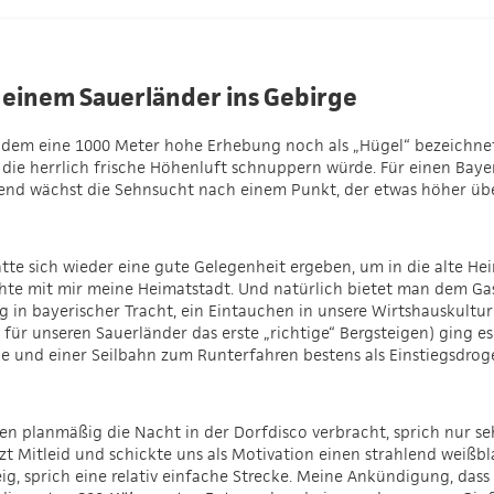
t einem Sauerländer ins Gebirge
em eine 1000 Meter hohe Erhebung noch als „Hügel“ bezeichnet w
ie herrlich frische Höhenluft schnuppern würde. Für einen Bayern
end wächst die Sehnsucht nach einem Punkt, der etwas höher übe
atte sich wieder eine gute Gelegenheit ergeben, um in die alte Hei
hte mit mir meine Heimatstadt. Und natürlich bietet man dem Gas
ung in bayerischer Tracht, ein Eintauchen in unsere Wirtshauskult
für unseren Sauerländer das erste „richtige“ Bergsteigen) ging es
und einer Seilbahn zum Runterfahren bestens als Einstiegsdroge
n planmäßig die Nacht in der Dorfdisco verbracht, sprich nur se
zt Mitleid und schickte uns als Motivation einen strahlend weiß
eig, sprich eine relativ einfache Strecke. Meine Ankündigung, das