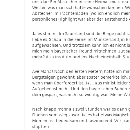
uns klar: Ein Abstecher in seine Heimat musste se
Wetter, was man sich hätte wünschen können. Wi
Abstecher im Trachtenladen (wo ich endlich mein
persönliches Highlight war aber der anstehende A
Ja es stimmt. Im Sauerland sind die Berge nicht 
liebe es. Schau in die Ferne, im Münsterland, in
aufgewachsen. Und trotzdem kann ich es nicht las
mich mein bayerischer Freund mitnehmen. Jut sag
mehr? Also ins Auto und los. Nach eineinhalb St
Ave Maria! Nach den ersten Metern hatte ich mir
Bergsteigen gewöhnt, aber später bemerkte ich, d
wenn man überfordert ist. Ja… aus mir ist leider
Aufgeben ist nicht. Und den bayerischen Buben z
dem gespart, was nicht so wichtig war: Meine Worte
Nach knapp mehr als zwei Stunden war es dann ge
Fluchen vom Weg zuvor. Ja, es hat etwas Magisc
Moment ist bedeutsam und faszinierend. Wir tran
stapften.