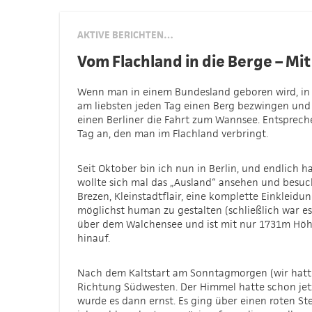
AKTIVE BERICHTEN…
Vom Flachland in die Berge – Mi
Wenn man in einem Bundesland geboren wird, in d
am liebsten jeden Tag einen Berg bezwingen und d
einen Berliner die Fahrt zum Wannsee. Entsprech
Tag an, den man im Flachland verbringt.
Seit Oktober bin ich nun in Berlin, und endlich h
wollte sich mal das „Ausland“ ansehen und besuc
Brezen, Kleinstadtflair, eine komplette Einkleid
möglichst human zu gestalten (schließlich war es 
über dem Walchensee und ist mit nur 1731m Höhe 
hinauf.
Nach dem Kaltstart am Sonntagmorgen (wir hatte
Richtung Südwesten. Der Himmel hatte schon jet
wurde es dann ernst. Es ging über einen roten St