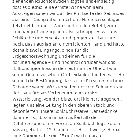
ziehenden Rauchschwaden sagten uns eindeutig,
dass es diesmal eine ernste Sache war. Beim
Aussteigen sahen wir auf der Rückseite des Gebäudes
aus einer Dachgaube meterhohe Flammen schlagen.
Jetzt geht’s rund… Wir erhielten den Befehl, zum
Innenangriff vorzugehen, also schnappten wir uns
Schläuche und eine Axt und gingen zur Haustüre
hoch. Das Haus lag an einem leichten Hang und hatte
deshalb zwei Eingänge, einen für die
Erdgeschosswohnung und einen für die
darüberliegende – und nochmal darüber war das
Halbdachgeschoss, in dem es brannte. Überall war
schon Qualm zu sehen. Gottseidank erhielten wir sehr
schnell die Bestätigung, dass keine Personen mehr im
Gebäude waren. Wir kuppelten unseren Schlauch vor
der Haustüre am Verteiler an (eine große
Wasserleitung, von der bis zu drei kleinere abgehen),
legten uns eine Leitung in den oberen Stock und
deponierten unsere Schlauchreserve. Der Gedanke
dahinter ist, dass man sich außerhalb der
Gefahrenzone einen Vorrat an Schlauch legt. So ein
wassergefüllter C-Schlauch ist sehr schwer (zieh mal
eine Gummimatte mit 25kg Gewicht darauf