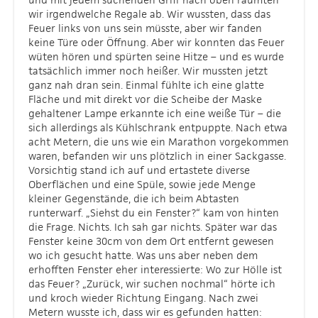
wir irgendwelche Regale ab. Wir wussten, dass das
Feuer links von uns sein müsste, aber wir fanden
keine Türe oder Öffnung. Aber wir konnten das Feuer
wüten hören und spürten seine Hitze – und es wurde
tatsächlich immer noch heißer. Wir mussten jetzt
ganz nah dran sein. Einmal fühlte ich eine glatte
Fläche und mit direkt vor die Scheibe der Maske
gehaltener Lampe erkannte ich eine weiße Tür – die
sich allerdings als Kühlschrank entpuppte. Nach etwa
acht Metern, die uns wie ein Marathon vorgekommen
waren, befanden wir uns plötzlich in einer Sackgasse.
Vorsichtig stand ich auf und ertastete diverse
Oberflächen und eine Spüle, sowie jede Menge
kleiner Gegenstände, die ich beim Abtasten
runterwarf. „Siehst du ein Fenster?“ kam von hinten
die Frage. Nichts. Ich sah gar nichts. Später war das
Fenster keine 30cm von dem Ort entfernt gewesen
wo ich gesucht hatte. Was uns aber neben dem
erhofften Fenster eher interessierte: Wo zur Hölle ist
das Feuer? „Zurück, wir suchen nochmal“ hörte ich
und kroch wieder Richtung Eingang. Nach zwei
Metern wusste ich, dass wir es gefunden hatten: