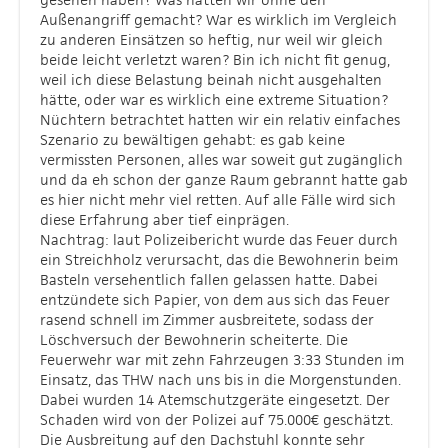
Außenangriff gemacht? War es wirklich im Vergleich
zu anderen Einsätzen so heftig, nur weil wir gleich
beide leicht verletzt waren? Bin ich nicht fit genug,
weil ich diese Belastung beinah nicht ausgehalten
hätte, oder war es wirklich eine extreme Situation?
Nüchtern betrachtet hatten wir ein relativ einfaches
Szenario zu bewältigen gehabt: es gab keine
vermissten Personen, alles war soweit gut zugänglich
und da eh schon der ganze Raum gebrannt hatte gab
es hier nicht mehr viel retten. Auf alle Fälle wird sich
diese Erfahrung aber tief einprägen.
Nachtrag: laut Polizeibericht wurde das Feuer durch
ein Streichholz verursacht, das die Bewohnerin beim
Basteln versehentlich fallen gelassen hatte. Dabei
entzündete sich Papier, von dem aus sich das Feuer
rasend schnell im Zimmer ausbreitete, sodass der
Löschversuch der Bewohnerin scheiterte. Die
Feuerwehr war mit zehn Fahrzeugen 3:33 Stunden im
Einsatz, das THW nach uns bis in die Morgenstunden.
Dabei wurden 14 Atemschutzgeräte eingesetzt. Der
Schaden wird von der Polizei auf 75.000€ geschätzt.
Die Ausbreitung auf den Dachstuhl konnte sehr