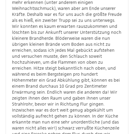
mehr erkennen (unter anderem einigen
Weihnachtsschmuck), waren aber am Ende unserer
Kräfte. Deshalb war es für uns auch die größte Freude
als es hieß, ein zweiter Trupp sei zu uns unterwegs.
Wir konnten es kaum erwarten rauszukommen und
löschten bis zur Ankunft unserer Unterstützung noch
kleinere Brandherde. Blöderweise waren die nun
übrigen kleinen Brände vom Boden aus nicht zu
erreichen, sodass ich jedes Mal gebückt aufstehen
und versuchen musste, den Schlauch soweit
hochzuhieven, um die Flammen von oben zu
erreichen. Hitze steigt bekanntlich nach oben, und
während es beim Bergsteigen pro hundert
Höhenmeter ein Grad Abkühlung gibt, können es bei
einem Brand durchaus 10 Grad pro Zentimeter
Erwärmung sein. Endlich waren die anderen da! Wir
zeigten ihnen den Raum und gaben ihnen unser
Strahlrohr, bevor wir in Richtung Flur gingen.
Inzwischen war es dort weit genug abgekühlt um
vollständig aufrecht gehen zu können. In der Küche
erkannte man nun eine sehr unordentliche (und das
waren nicht alles wir!) schwarz verrußte Küchenzeile
und eine Essecke neben dem Flur, durch den wir