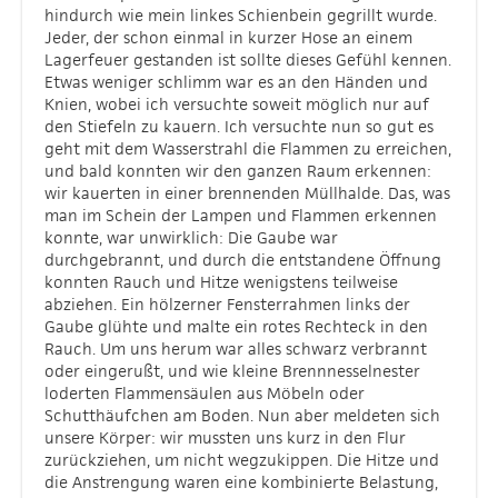
hindurch wie mein linkes Schienbein gegrillt wurde.
Jeder, der schon einmal in kurzer Hose an einem
Lagerfeuer gestanden ist sollte dieses Gefühl kennen.
Etwas weniger schlimm war es an den Händen und
Knien, wobei ich versuchte soweit möglich nur auf
den Stiefeln zu kauern. Ich versuchte nun so gut es
geht mit dem Wasserstrahl die Flammen zu erreichen,
und bald konnten wir den ganzen Raum erkennen:
wir kauerten in einer brennenden Müllhalde. Das, was
man im Schein der Lampen und Flammen erkennen
konnte, war unwirklich: Die Gaube war
durchgebrannt, und durch die entstandene Öffnung
konnten Rauch und Hitze wenigstens teilweise
abziehen. Ein hölzerner Fensterrahmen links der
Gaube glühte und malte ein rotes Rechteck in den
Rauch. Um uns herum war alles schwarz verbrannt
oder eingerußt, und wie kleine Brennnesselnester
loderten Flammensäulen aus Möbeln oder
Schutthäufchen am Boden. Nun aber meldeten sich
unsere Körper: wir mussten uns kurz in den Flur
zurückziehen, um nicht wegzukippen. Die Hitze und
die Anstrengung waren eine kombinierte Belastung,