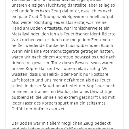
unseren einzigen Fluchtweg darstellte, aber es lag so
viel undefinierbares Zeug dahinter, dass ich es nach
ein paar Grad Öffnungswinkelgewinn schnell aufgab.
Also weiter Richtung Feuer. Das erste, was meine
Hand am Boden ertastete, war ironischerweise ein
Metallzylinder, den ich als Feuerlöscher identifizierte.
Wir krochen weiter durch die mit jedem Zentimeter
heißer werdende Dunkelheit aus waberndem Rauch.
Wenn wir keine Atemschutzgeräte getragen hätten,
wären wir nach einem Atemzug bewusstlos und nach
dreien tot gewesen. Trotz dieses Bewusstseins waren
unsere Köpfe klar und wir waren relativ ruhig. Wir
wussten, dass uns Hektik oder Panik nur kostbare
Luft kosten und uns mehr gefährden als das Feuer
selbst. In dieser Situation arbeitet der Kopf nur noch
in einem antrainierten Modus, der alles Unwichtige
ausblendet; die Sinne sind extrem geschärft und mit
jeder Faser des Körpers spürt man ein seltsames
Gefühl der Aufmerksamkeit.
Der Boden war mit allem möglichen Zeug bedeckt
und mit jedem suchenden Griff nach oben räumten