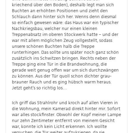
kriechend über den Boden), deshalb legt man sich
Buchten an erhöhten Positionen und zieht den
Schlauch dann hinter sich her. Wenns denn diesmal
so einfach gewesen wäre: das Haus war ein typischer
Nachkriegsbau, welcher nur einen kleinen
Treppenabsatz im oberen Stockwerk hatte – und der
war mit allem möglichen Zeug vollgestellt, sodass
unsere schönen Buchten halb die Treppe
runterhingen. Das sollte uns später noch ganz schön
zusätzlich ins Schwitzen bringen. Rechts neben der
Treppe ging eine Tür in die Brandwohnung, die
gerade weit genug offen war um sich durchzwängen
zu können. Aus der Tür quoll schon dichter grau-
brauner Rauch und es ging hübsch warm heraus.
Jetzt geht’s so richtig los…
Ich griff das Strahlrohr und kroch auf allen Vieren in
die Wohnung, mein Kamerad direkt hinter mir. Sofort
war alles stockfinster. Obwohl der Kopf meiner Lampe
nur zehn Zentimeter entfernt von meinem Gesicht
war, konnte ich kein Licht erkennen. Ich wollte
versuchen, die Tür weiter aufzukriegen, da sie