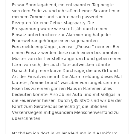
Es war Sonntagabend, ein entspannter Tag neigte
sich dem Ende zu und ich saß mit einer Bekannten in
meinem Zimmer und suchte nach passenden
Rezepten für eine Geburtstagsparty. Die
Entspannung wurde wie so oft jäh durch einen
Einsatz unterbrochen: zur Alarmierung hat jeder
Feuerwehrangehörige einen sogenannten
Funkmeldeempfänger, den wir „Piepser“ nennen. Bei
einem Einsatz werden diese nach einem bestimmten
Muster von der Leitstelle angefunkt und geben einen
Lärm von sich, der auch Tote aufwecken könnte.
Danach folgt eine kurze Durchsage, die uns Ort und
Art des Einsatzes nennt. Die Alarmmeldung dieses Mal
lautete „Zimmerbrand“, was aber vom angebrannten
Essen bis zu einem ganzen Haus in Flammen alles
bedeuten konnte. Also ab ins Auto und mit Vollgas in
die Feuerwehr heizen. Durch §35 StVO sind wir bei der
Fahrt zum Gerätehaus berechtigt, die üblichen
Verkehrsregeln mit gesundem Menschenverstand zu
überschreiten.
Nachdem ich dort in voller Kleidung in die Uniform