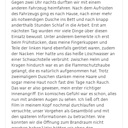
Gegen zwei Uhr nachts durften wir mit einem
anderen Fahrzeug heimfahren. Nach dem Aufrüsten
des Fahrzeugs ging es nach Hause, nach einer mehr
als notwendigen Dusche ins Bett und nach knapp
anderthalb Stunden Schlaf in die Arbeit. Erst am
nächsten Tag wurden mir viele Dinge über diesen
Einsatz bewusst. Unter anderem bemerkte ich erst
beim Frühstücken, dass meine Fingerkuppen und
Teile der linken Hand ebenfalls gerötet waren, zudem
der Nacken. Hier hatte uns das heiße Löschwasser an
einer Schwachstelle verbrüht: zwischen Helm und
Kragen hindurch war es an die Flammschutzhaube
gelangt, die es natürlich aufgenommen hat. Trotz
zweimaligem Duschen stanken meine Haare und
sogar meine Haut noch fast drei Tage nach Rauch.
Das war er also gewesen, mein erster richtiger
Innenangriff. Ein komisches Gefühl war es schon, alles
nun mit anderen Augen zu sehen. Ich ließ oft den
Film in meinem Kopf nochmal durchlaufen und
versuchte, unser Vorgehen als Gesamtbild und mit
den späteren Informationen zu betrachten. Wie
konnten wir die Öffnung zum Brandraum nicht
gesehen haben? Was hätten wir ohne den