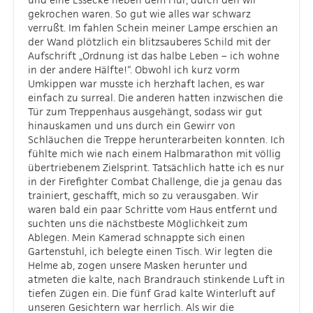
gekrochen waren. So gut wie alles war schwarz
verrußt. Im fahlen Schein meiner Lampe erschien an
der Wand plötzlich ein blitzsauberes Schild mit der
Aufschrift „Ordnung ist das halbe Leben – ich wohne
in der andere Hälfte!“. Obwohl ich kurz vorm
Umkippen war musste ich herzhaft lachen, es war
einfach zu surreal. Die anderen hatten inzwischen die
Tür zum Treppenhaus ausgehängt, sodass wir gut
hinauskamen und uns durch ein Gewirr von
Schläuchen die Treppe herunterarbeiten konnten. Ich
fühlte mich wie nach einem Halbmarathon mit völlig
übertriebenem Zielsprint. Tatsächlich hatte ich es nur
in der Firefighter Combat Challenge, die ja genau das
trainiert, geschafft, mich so zu verausgaben. Wir
waren bald ein paar Schritte vom Haus entfernt und
suchten uns die nächstbeste Möglichkeit zum
Ablegen. Mein Kamerad schnappte sich einen
Gartenstuhl, ich belegte einen Tisch. Wir legten die
Helme ab, zogen unsere Masken herunter und
atmeten die kalte, nach Brandrauch stinkende Luft in
tiefen Zügen ein. Die fünf Grad kalte Winterluft auf
unseren Gesichtern war herrlich. Als wir die