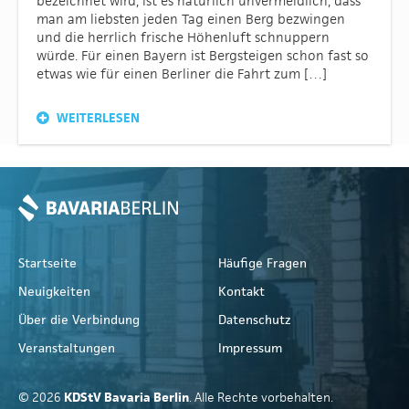
bezeichnet wird, ist es natürlich unvermeidlich, dass
man am liebsten jeden Tag einen Berg bezwingen
und die herrlich frische Höhenluft schnuppern
würde. Für einen Bayern ist Bergsteigen schon fast so
etwas wie für einen Berliner die Fahrt zum […]
WEITERLESEN
Startseite
Häufige Fragen
Neuigkeiten
Kontakt
Über die Verbindung
Datenschutz
Veranstaltungen
Impressum
© 2026
KDStV Bavaria Berlin
. Alle Rechte vorbehalten.