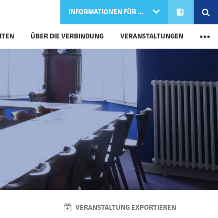
FACEBOOK
SE
INFORMATIONEN FÜR ...
M
ITEN
ÜBER DIE VERBINDUNG
VERANSTALTUNGEN
VERANSTALTUNG EXPORTIEREN