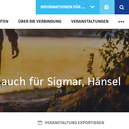
FACEBOOK
SE
INFORMATIONEN FÜR ...
M
ITEN
ÜBER DIE VERBINDUNG
VERANSTALTUNGEN
s auch für Sigmar, Hänsel
VERANSTALTUNG EXPORTIEREN