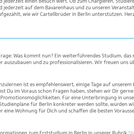
 jederzeit einen Besuch wert. Ob zum Chargieren, Studieren 
ind jederzeit auf dem Bavarenhaus und zu unseren Veranst
ufgezählt, wie wir Cartellbrüder in Berlin unterstützen. He
Frage: Was kommt nun? Ein weiterführendes Studium, das n
er auszubauen und zu professionalisieren. Wir freuen uns üb
zulernen ist es empfehlenswert, einige Tage auf unserem H
st Du im Voraus schon Fragen haben, stehen wir Dir gerne
Promotionsmöglichkeiten. Für eine Unterbringung in uns
tudienpläne für Berlin konkreter werden sollte, würden wi
 eine Wohnung für Dich und schaffen die besten Vorausset
Informationen zum Erststudium in Berlin in unserer Rubrik
St