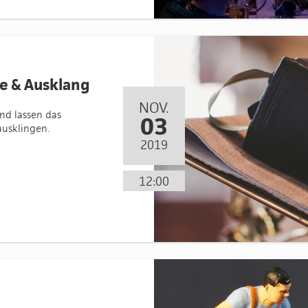
se & Ausklang
NOV.
nd lassen das
03
usklingen.
2019
12:00