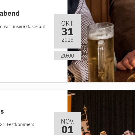
sabend
OKT.
n wir unsere Gäste auf
31
2019
20:00
rs
NOV.
121. Festkommers.
01