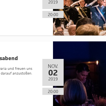
2019
20:00
ftsabend
NOV.
varia und freuen uns
02
 darauf anzustoßen.
2019
20:00