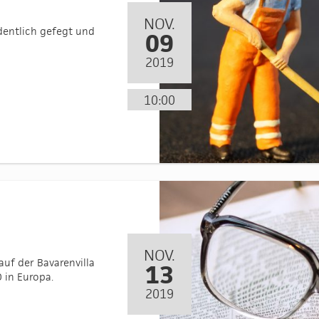
NOV.
rdentlich gefegt und
09
2019
10:00
NOV.
uf der Bavarenvilla
13
 in Europa.
2019