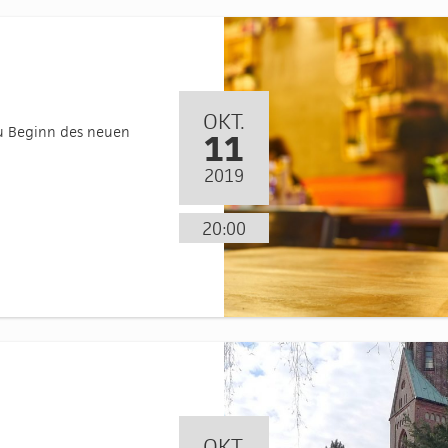
OKT.
zu Beginn des neuen
11
2019
20:00
OKT.