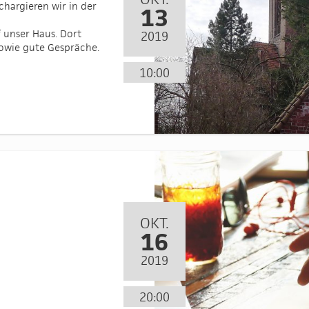
hargieren wir in der
13
 unser Haus. Dort
2019
sowie gute Gespräche.
10:00
OKT.
16
2019
20:00