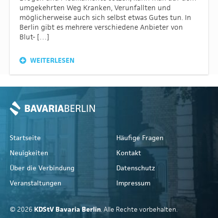
umgekehrten Weg Kranken, Verunfallten und
möglicherweise auch sich selbst etwas Gutes tun. In
Berlin gibt es mehrere verschiedene Anbieter von
Blut- […]
WEITERLESEN
Startseite
Häufige Fragen
Neuigkeiten
Kontakt
Über die Verbindung
Datenschutz
Veranstaltungen
Impressum
© 2026
KDStV Bavaria Berlin
. Alle Rechte vorbehalten.