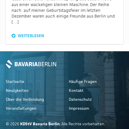
aus einer wackeligen kleinen Maschine. Der Reihe
nach: auf meiner Geburtstagsfeier im letzten
Dezember waren auch einige Freunde aus Berlin und
[…]
WEITERLESEN
Startseite
Häufige Fragen
Neuigkeiten
Kontakt
Über die Verbindung
Datenschutz
Veranstaltungen
Impressum
© 2026
KDStV Bavaria Berlin
. Alle Rechte vorbehalten.