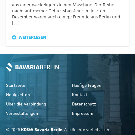
aus einer wackeligen kleinen Maschine. Der Reihe
nach: auf meiner Geburtstagsfeier im letzten
Dezember waren auch einige Freunde aus Berlin und
[…]
WEITERLESEN
Startseite
Häufige Fragen
Neuigkeiten
Kontakt
Über die Verbindung
Datenschutz
Veranstaltungen
Impressum
© 2026
KDStV Bavaria Berlin
. Alle Rechte vorbehalten.