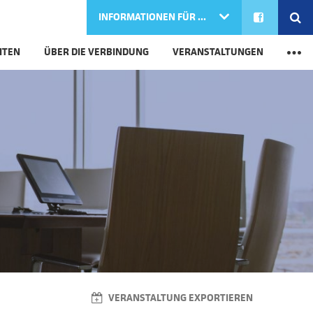
FACEBOOK
SE
INFORMATIONEN FÜR ...
M
ITEN
ÜBER DIE VERBINDUNG
VERANSTALTUNGEN
VERANSTALTUNG EXPORTIEREN