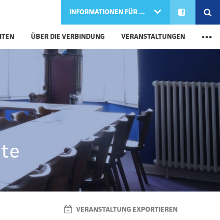
FACEBOOK
SE
INFORMATIONEN FÜR ...
M
ITEN
ÜBER DIE VERBINDUNG
VERANSTALTUNGEN
nte
VERANSTALTUNG EXPORTIEREN