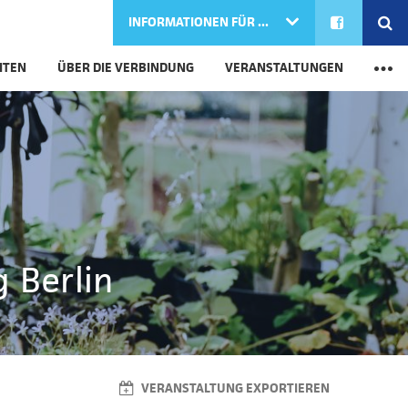
FACEBOOK
SE
INFORMATIONEN FÜR ...
M
ITEN
ÜBER DIE VERBINDUNG
VERANSTALTUNGEN
 Berlin
VERANSTALTUNG EXPORTIEREN