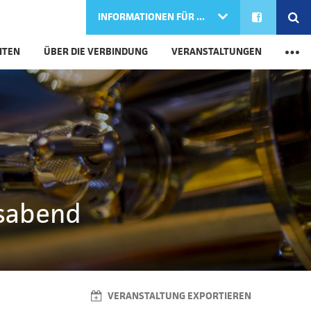
FACEBOOK
SE
INFORMATIONEN FÜR ...
M
ITEN
ÜBER DIE VERBINDUNG
VERANSTALTUNGEN
gsabend
VERANSTALTUNG EXPORTIEREN