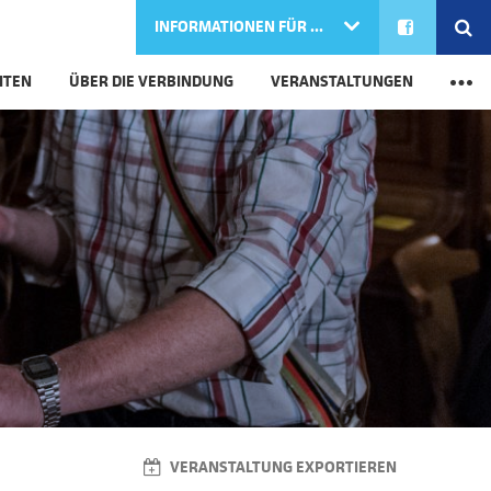
FACEBOOK
SE
INFORMATIONEN FÜR ...
M
ITEN
ÜBER DIE VERBINDUNG
VERANSTALTUNGEN
e
VERANSTALTUNG EXPORTIEREN